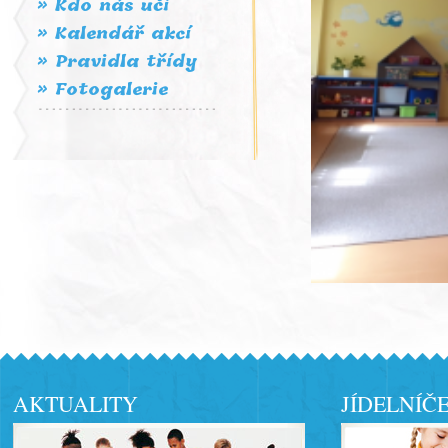
» Kdo nás učí
» Kalendář akcí
» Pravidla třídy
» Fotogalerie
AKTUALITY
JÍDELNÍČ