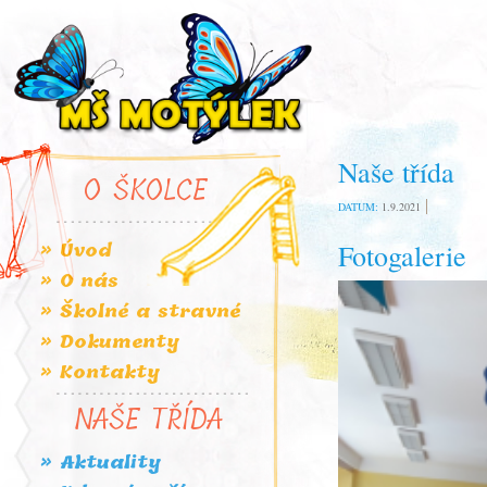
Naše třída
O ŠKOLCE
DATUM:
1.9.2021
» Úvod
Fotogalerie
» O nás
» Školné a stravné
» Dokumenty
» Kontakty
NAŠE TŘÍDA
» Aktuality