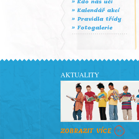
» Kdo nás učí
» Kalendář akcí
» Pravidla třídy
» Fotogalerie
AKTUALITY
ZOBRAZIT VÍCE