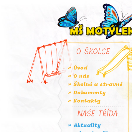
O ŠKOLCE
» Úvod
» O nás
» Školné a stravné
» Dokumenty
» Kontakty
NAŠE TŘÍDA
» Aktuality